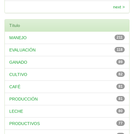
next >
Título
MANEJO
211
EVALUACIÓN
118
GANADO
89
CULTIVO
82
CAFÉ
81
PRODUCCIÓN
81
LECHE
80
PRODUCTIVOS
77