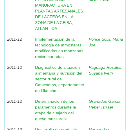
MANUFACTURA EN
PLANTAS ARTESANALES
DE LACTEOS EN LA
ZONA DE LA CEIBA,
ATLANTIDA
2011-12
Implementacion de la
Ponce Solis, Maria
tecnologia de atmosferas
Joe
modificadas en manzanas
recien cortadas
2011-12
Diagnsotico de situacion
Pagoaga Rosales,
alimentaria y nutricion del
Suyapa Iveth
sector rural de
Catacamas, departamento
de Olancho
2011-12
Determinacion de los
Granados Garcia,
parametros durante la
Heber Isrrael
etapa de cuajado del
queso mozzarella
2011-12
Desarrollo de producto
Hernandez