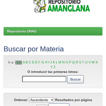
Repositorio UNAG
Buscar por Materia
Ir a:
A
B
C
D
E
F
G
H
I
J
K
L
M
N
O
P
Q
R
S
T
U
V
W
X
0-9
Y
Z
O introducir las primeras letras:
Ordenar:
Resultados por página