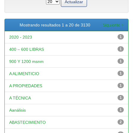
Mostrando resultados 1 a 20 de 3130
Siguiente >
2020 - 2023
1
400 – 600 LIBRAS
1
900 Y 1200 msnm
1
A ALIMENTICIO
1
A PROPIEDADES
1
A TÉCNICA
1
Aanálisis
1
ABASTECIMIENTO
2