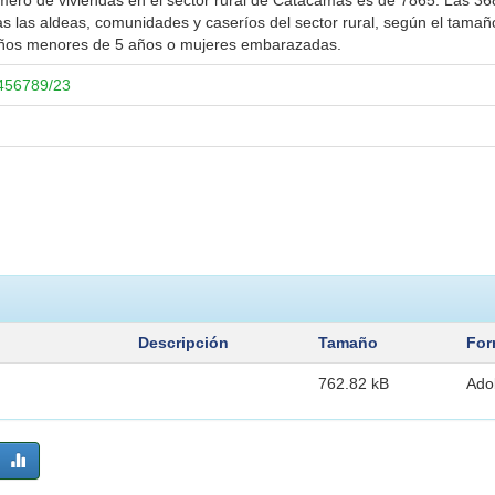
mero de viviendas en el sector rural de Catacamas es de 7865. Las 368
as las aldeas, comunidades y caseríos del sector rural, según el tam
niños menores de 5 años o mujeres embarazadas.
3456789/23
Descripción
Tamaño
For
762.82 kB
Ado