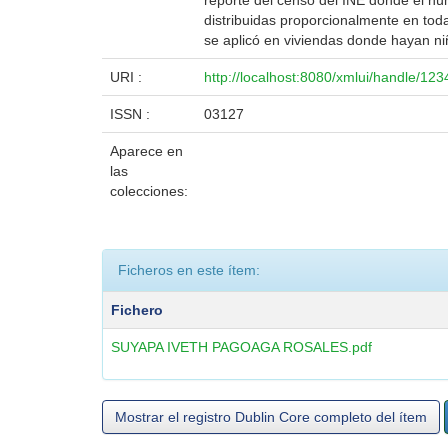
reporte del censo del INE donde el nú
distribuidas proporcionalmente en tod
se aplicó en viviendas donde hayan 
URI :
http://localhost:8080/xmlui/handle/12
ISSN :
03127
Aparece en
las
colecciones:
Ficheros en este ítem:
Fichero
SUYAPA IVETH PAGOAGA ROSALES.pdf
Mostrar el registro Dublin Core completo del ítem