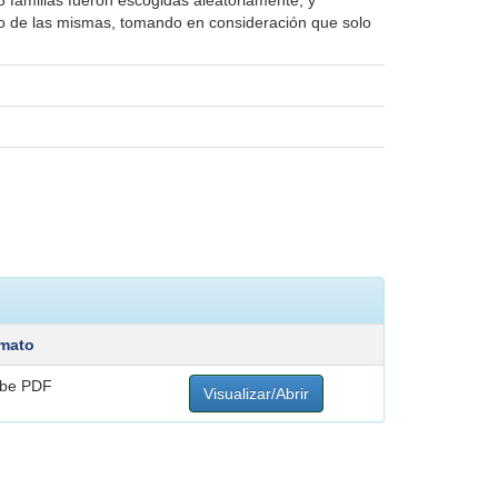
 familias fueron escogidas aleatoriamente, y
año de las mismas, tomando en consideración que solo
mato
be PDF
Visualizar/Abrir