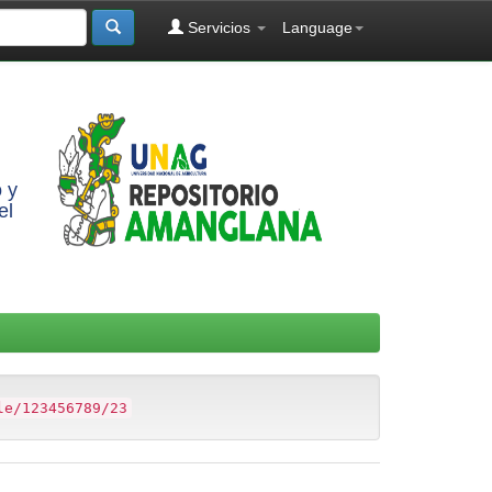
Servicios
Language
 y
el
le/123456789/23