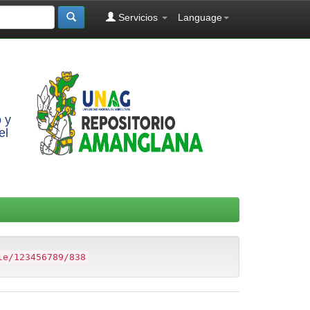
Servicios
Language
 y
el
le/123456789/838