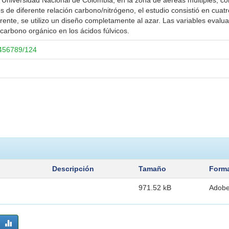
a Universidad Nacional de Colombia, en la zona de aéreas múltiples, con 
 de diferente relación carbono/nitrógeno, el estudio consistió en cuatr
erente, se utilizo un diseño completamente al azar. Las variables eval
carbono orgánico en los ácidos fúlvicos.
3456789/124
Descripción
Tamaño
Form
971.52 kB
Adob