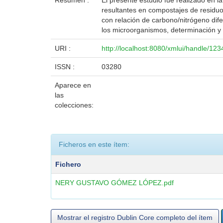
Resumen :
El presente estudio fue realizado en l
resultantes en compostajes de residuos
con relación de carbono/nitrógeno dif
los microorganismos, determinación y 
URI :
http://localhost:8080/xmlui/handle/12
ISSN :
03280
Aparece en
las
colecciones:
Ficheros en este ítem:
Fichero
NERY GUSTAVO GÓMEZ LÓPEZ.pdf
Mostrar el registro Dublin Core completo del ítem