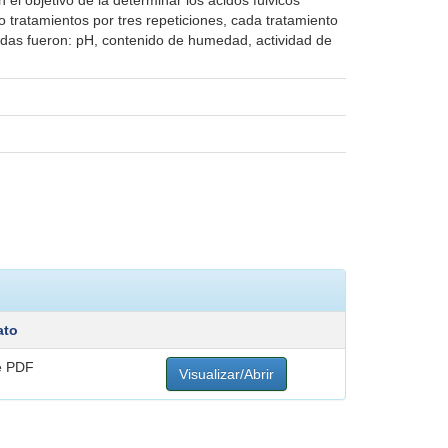
el objetivo de la determinar los ácidos fúlvicos
o tratamientos por tres repeticiones, cada tratamiento
uadas fueron: pH, contenido de humedad, actividad de
ato
e PDF
Visualizar/Abrir