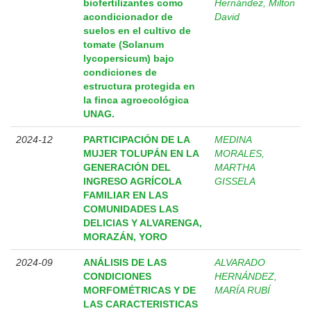
biofertilizantes como
Hernández, Milton
acondicionador de
David
suelos en el cultivo de
tomate (Solanum
lycopersicum) bajo
condiciones de
estructura protegida en
la finca agroecológica
UNAG.
2024-12
PARTICIPACIÓN DE LA
MEDINA
MUJER TOLUPÁN EN LA
MORALES,
GENERACIÓN DEL
MARTHA
INGRESO AGRÍCOLA
GISSELA
FAMILIAR EN LAS
COMUNIDADES LAS
DELICIAS Y ALVARENGA,
MORAZÁN, YORO
2024-09
ANÁLISIS DE LAS
ALVARADO
CONDICIONES
HERNÁNDEZ,
MORFOMÉTRICAS Y DE
MARÍA RUBÍ
LAS CARACTERISTICAS