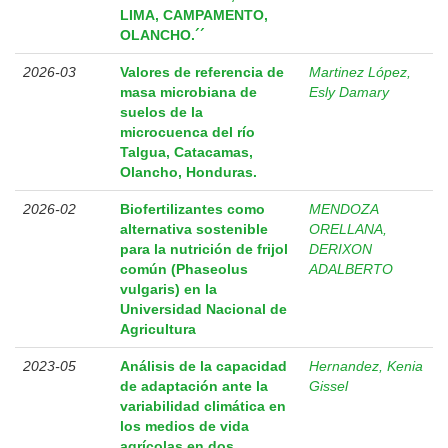
LIMA, CAMPAMENTO,
OLANCHO.´´
2026-03
Valores de referencia de
Martinez López,
masa microbiana de
Esly Damary
suelos de la
microcuenca del río
Talgua, Catacamas,
Olancho, Honduras.
2026-02
Biofertilizantes como
MENDOZA
alternativa sostenible
ORELLANA,
para la nutrición de frijol
DERIXON
común (Phaseolus
ADALBERTO
vulgaris) en la
Universidad Nacional de
Agricultura
2023-05
Análisis de la capacidad
Hernandez, Kenia
de adaptación ante la
Gissel
variabilidad climática en
los medios de vida
agrícolas en dos