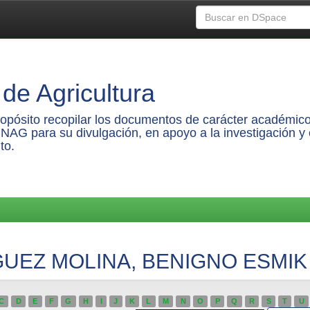
de Agricultura
propósito recopilar los documentos de carácter académico
UNAG para su divulgación, en apoyo a la investigación y 
to.
ÍGUEZ MOLINA, BENIGNO ESMIK
C
D
E
F
G
H
I
J
K
L
M
N
O
P
Q
R
S
T
U