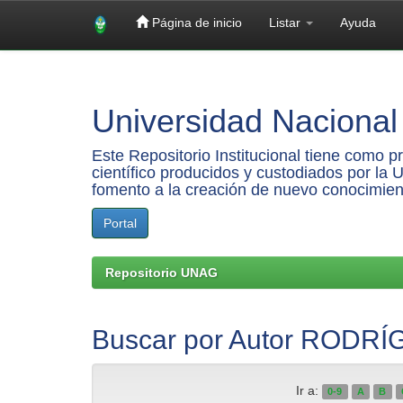
Página de inicio
Listar
Ayuda
Skip
navigation
Universidad Nacional 
Este Repositorio Institucional tiene como 
científico producidos y custodiados por la 
fomento a la creación de nuevo conocimien
Portal
Repositorio UNAG
Buscar por Autor RODR
Ir a:
0-9
A
B