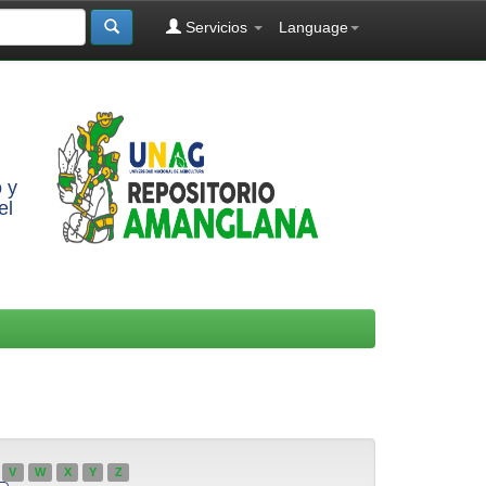
Servicios
Language
 y
el
V
W
X
Y
Z