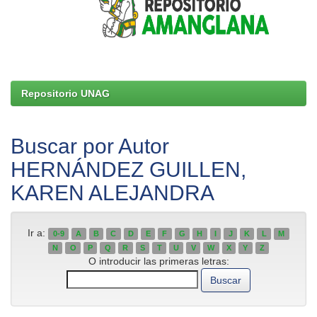
Repositorio UNAG
Buscar por Autor
HERNÁNDEZ GUILLEN,
KAREN ALEJANDRA
Ir a:
0-9
A
B
C
D
E
F
G
H
I
J
K
L
M
N
O
P
Q
R
S
T
U
V
W
X
Y
Z
O introducir las primeras letras: