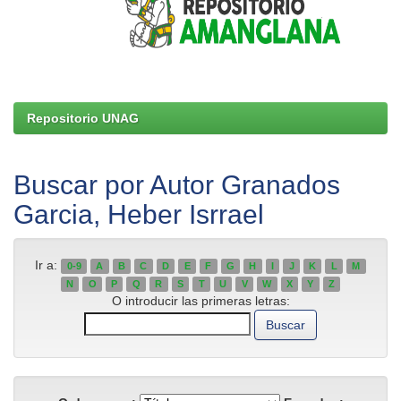
Repositorio UNAG
Buscar por Autor Granados
Garcia, Heber Isrrael
Ir a:
0-9
A
B
C
D
E
F
G
H
I
J
K
L
M
N
O
P
Q
R
S
T
U
V
W
X
Y
Z
O introducir las primeras letras: