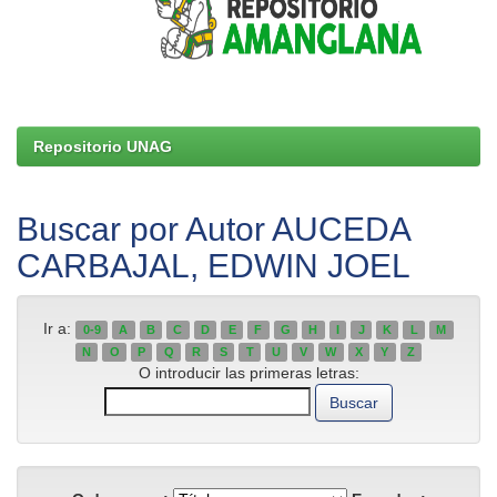
Repositorio UNAG
Buscar por Autor AUCEDA
CARBAJAL, EDWIN JOEL
Ir a:
0-9
A
B
C
D
E
F
G
H
I
J
K
L
M
N
O
P
Q
R
S
T
U
V
W
X
Y
Z
O introducir las primeras letras: