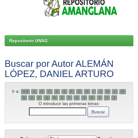
Repositorio UNAG
Buscar por Autor ALEMÁN
LÓPEZ, DANIEL ARTURO
Ir a:
0-9
A
B
C
D
E
F
G
H
I
J
K
L
M
N
O
P
Q
R
S
T
U
V
W
X
Y
Z
O introducir las primeras letras: