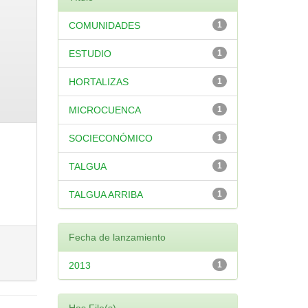
COMUNIDADES
1
ESTUDIO
1
HORTALIZAS
1
MICROCUENCA
1
SOCIECONÓMICO
1
TALGUA
1
TALGUA ARRIBA
1
Fecha de lanzamiento
2013
1