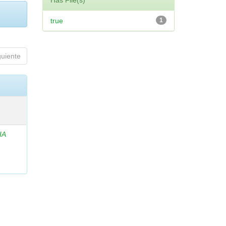
Has File(s)
true
1
guiente
IA