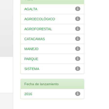
AGALTA
1
AGROECOLÓGICO
1
AGROFORESTAL
1
CATACAMAS
1
MANEJO
1
PARQUE
1
SISTEMA
1
Fecha de lanzamiento
2016
1