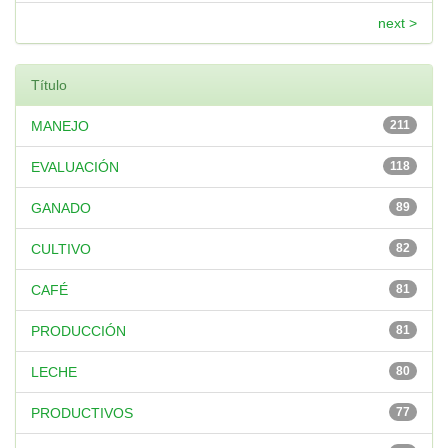
next >
Título
MANEJO
211
EVALUACIÓN
118
GANADO
89
CULTIVO
82
CAFÉ
81
PRODUCCIÓN
81
LECHE
80
PRODUCTIVOS
77