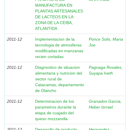
MANUFACTURA EN
PLANTAS ARTESANALES
DE LACTEOS EN LA
ZONA DE LA CEIBA,
ATLANTIDA
2011-12
Implementacion de la
Ponce Solis, Maria
tecnologia de atmosferas
Joe
modificadas en manzanas
recien cortadas
2011-12
Diagnsotico de situacion
Pagoaga Rosales,
alimentaria y nutricion del
Suyapa Iveth
sector rural de
Catacamas, departamento
de Olancho
2011-12
Determinacion de los
Granados Garcia,
parametros durante la
Heber Isrrael
etapa de cuajado del
queso mozzarella
2011-12
Desarrollo de producto
Hernandez