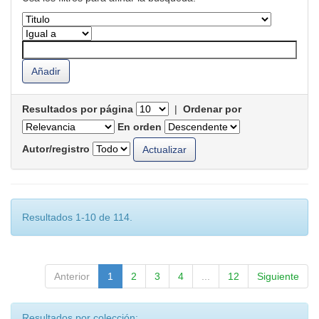
Resultados por página
|
Ordenar por
En orden
Autor/registro
Resultados 1-10 de 114.
Anterior
1
2
3
4
...
12
Siguiente
Resultados por colección: