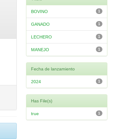
BOVINO
1
GANADO
1
LECHERO
1
MANEJO
1
Fecha de lanzamiento
2024
1
Has File(s)
true
1