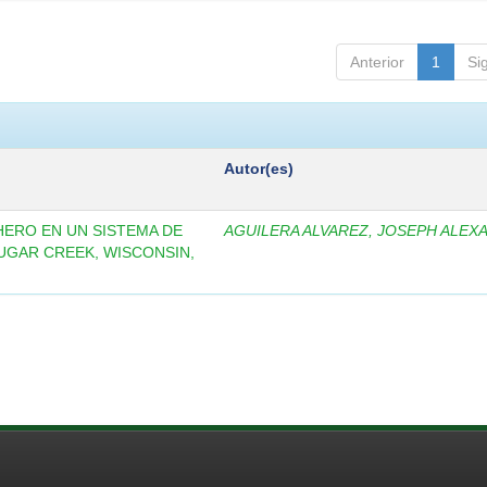
Anterior
1
Si
Autor(es)
ERO EN UN SISTEMA DE
AGUILERA ALVAREZ, JOSEPH ALEX
UGAR CREEK, WISCONSIN,