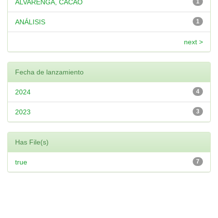
ALVARENGA, CACAO
1
ANÁLISIS
1
next >
Fecha de lanzamiento
2024
4
2023
3
Has File(s)
true
7