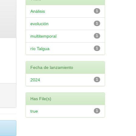
Análisis
1
evolución
1
multitemporal
1
río Talgua
1
Fecha de lanzamiento
2024
1
Has File(s)
true
1