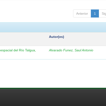
Anterior
1
Si
Autor(es)
 espacial del Río Talgua,
Alvarado Funez, Saul Antonio