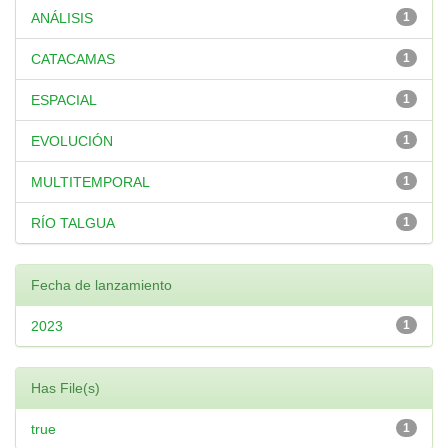
ANÁLISIS
1
CATACAMAS
1
ESPACIAL
1
EVOLUCIÓN
1
MULTITEMPORAL
1
RÍO TALGUA
1
Fecha de lanzamiento
2023
1
Has File(s)
true
1