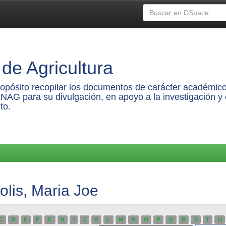
de Agricultura
propósito recopilar los documentos de carácter académico
UNAG para su divulgación, en apoyo a la investigación y 
to.
olis, Maria Joe
C
D
E
F
G
H
I
J
K
L
M
N
O
P
Q
R
S
T
U