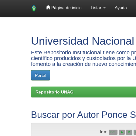
Página de inicio
Listar
Ayuda
Skip
navigation
Universidad Nacional 
Este Repositorio Institucional tiene como 
científico producidos y custodiados por la 
fomento a la creación de nuevo conocimien
Portal
Repositorio UNAG
Buscar por Autor Ponce S
Ir a:
0-9
A
B