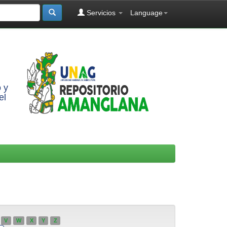
Servicios
Language
 y
el
V
W
X
Y
Z